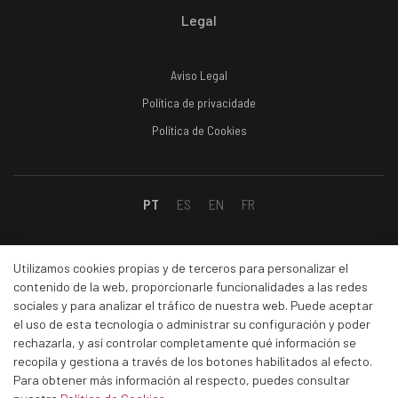
Legal
Aviso Legal
Política de privacidade
Política de Cookies
PT
ES
EN
FR
Social
Utilizamos cookies propias y de terceros para personalizar el
contenido de la web, proporcionarle funcionalidades a las redes
sociales y para analizar el tráfico de nuestra web. Puede aceptar
Facebook
el uso de esta tecnología o administrar su configuración y poder
rechazarla, y así controlar completamente qué información se
Linkedin
recopila y gestiona a través de los botones habilitados al efecto.
Instagram
Para obtener más información al respecto, puedes consultar
Youtube