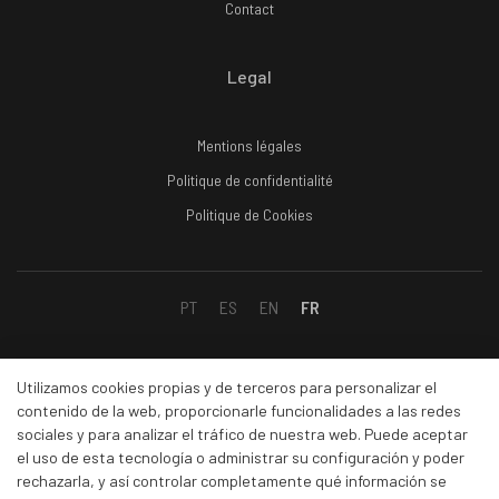
Contact
Legal
Mentions légales
Politique de confidentialité
Politique de Cookies
PT
ES
EN
FR
Social
Utilizamos cookies propias y de terceros para personalizar el
contenido de la web, proporcionarle funcionalidades a las redes
sociales y para analizar el tráfico de nuestra web. Puede aceptar
Facebook
el uso de esta tecnología o administrar su configuración y poder
Linkedin
rechazarla, y así controlar completamente qué información se